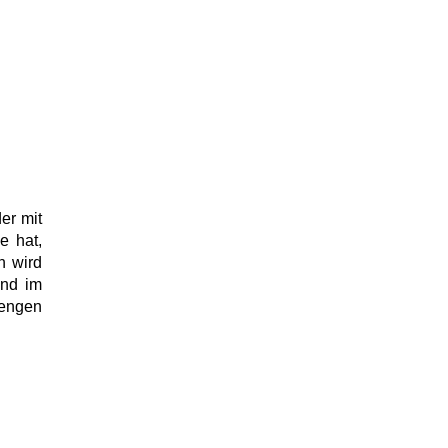
er mit
e hat,
n wird
und im
mengen