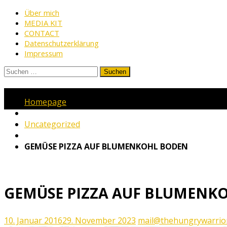
Skip
Über mich
MEDIA KIT
to
CONTACT
content
Datenschutzerklärung
Impressum
Suchen
nach:
www.thehungrywarrior.de
THE
Homepage
HUNGRY
WARRIOR
Uncategorized
GEMÜSE PIZZA AUF BLUMENKOHL BODEN
GEMÜSE PIZZA AUF BLUMENK
10. Januar 2016
29. November 2023
mail@thehungrywarrio