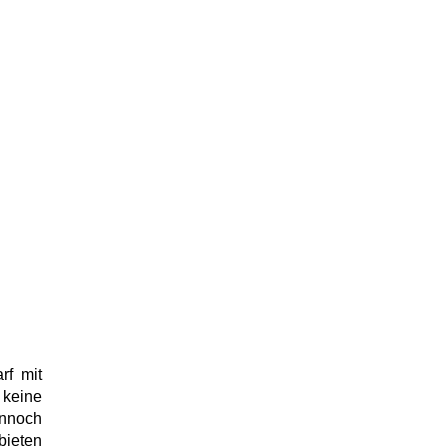
rf mit
 keine
ennoch
bieten